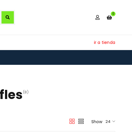
0
ir a tienda
fles
(8)
Show
24