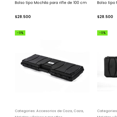
Bolso tipo Mochila para rifle de 100 cm
Bolso tipo
$
28.500
$
28.500
AÑADIR AL CARRITO
AÑADIR AL
-11%
-11%
Categories:
Accesorios de Caza
,
Caza
,
Categories