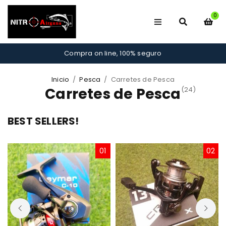
0
Compra on line, 100% seguro
Inicio
/
Pesca
/
Carretes de Pesca
Carretes de Pesca
(24)
BEST SELLERS!
01
02