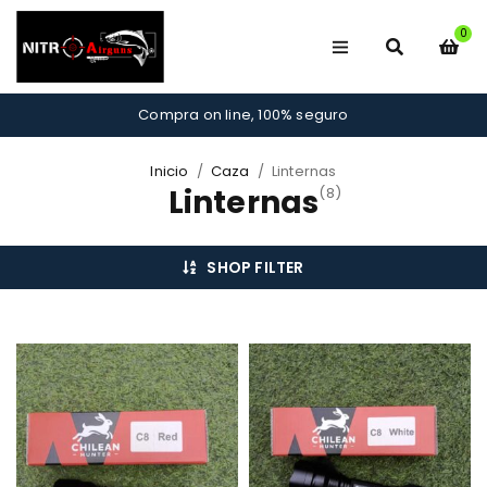
0
Compra on line, 100% seguro
Inicio
/
Caza
/
Linternas
Linternas
(8)
SHOP FILTER