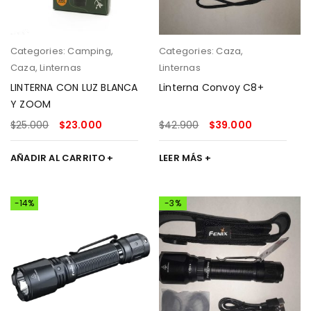
Categories:
Camping
,
Categories:
Caza
,
Caza
,
Linternas
Linternas
LINTERNA CON LUZ BLANCA
Linterna Convoy C8+
Y ZOOM
$
25.000
$
23.000
$
42.900
$
39.000
AÑADIR AL CARRITO
LEER MÁS
-14%
-3%