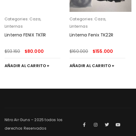
Categories:
Caza
,
Categories:
Caza
,
Linternas
Linternas
Linterna FENIX TK11R
Linterna Fenix TK22R
$
93.160
$
80.000
$
160.000
$
155.000
AÑADIR AL CARRITO
AÑADIR AL CARRITO
Nitro Air Guns – 2025 todos los
derechos Reservados