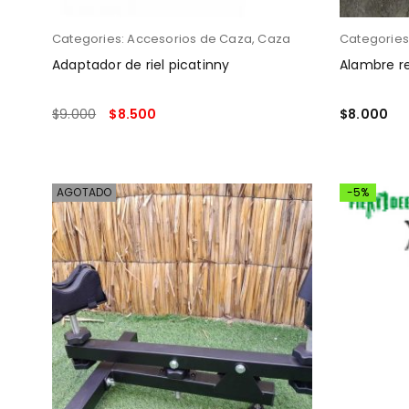
Categories:
Accesorios de Caza
,
Caza
Categories
Adaptador de riel picatinny
Alambre r
$
9.000
$
8.500
$
8.000
AÑADIR AL CARRITO
AÑADIR AL
AGOTADO
-5%