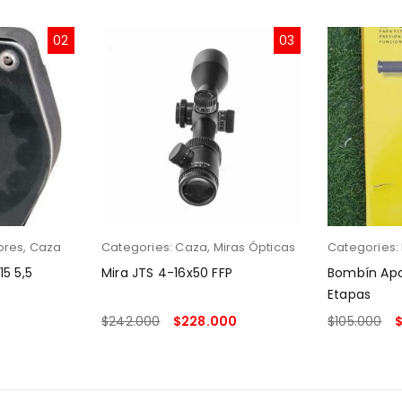
02
03
ores
,
Caza
Categories:
Caza
,
Miras Ópticas
Categories:
15 5,5
Mira JTS 4-16x50 FFP
Bombín Apo
Etapas
$
242.000
$
228.000
$
105.000
LEER MÁS
AÑADIR AL 