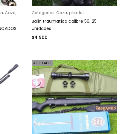
za
,
Caza
,
Categories:
Caza
,
pistolas
Balin traumatico calibre 50, 25
INCADOS
unidades
$
4.900
AÑADIR AL CARRITO
AGOTADO