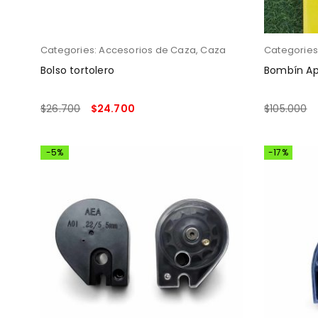
Categories:
Accesorios de Caza
,
Caza
Categories
Bolso tortolero
Bombín Ap
$
26.700
$
24.700
$
105.000
AÑADIR AL CARRITO
AÑADIR AL
-5%
-17%