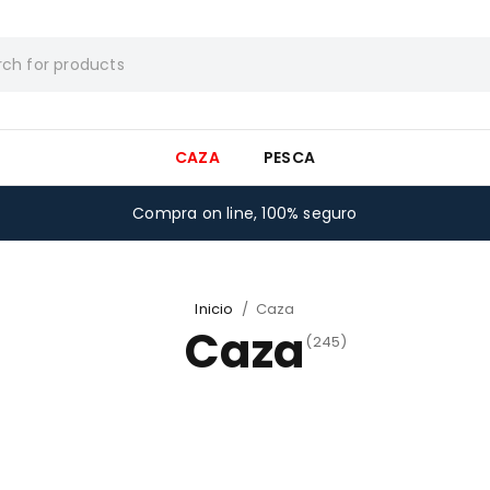
CAZA
PESCA
Compra on line, 100% seguro
Inicio
/
Caza
Caza
(245)