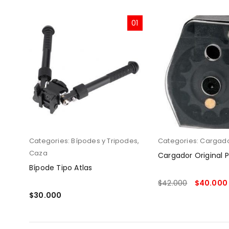
06
01
Categories:
Bípodes y Tripodes
,
Categories:
Cargad
Caza
,75g
Cargador Original P
Bípode Tipo Atlas
$
42.000
$
40.000
$
30.000
LEER MÁS
AÑADIR AL CARRITO