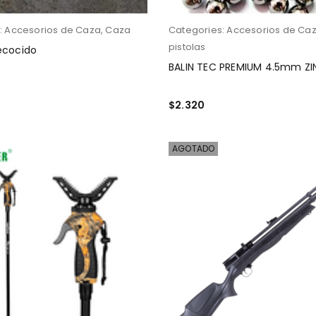
:
Accesorios de Caza
,
Caza
Categories:
Accesorios de Ca
pistolas
ecocido
BALIN TEC PREMIUM 4.5mm Z
$
2.320
 CARRITO
AÑADIR AL CARRITO
AGOTADO