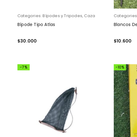
Categories:
Bípodes y Tripodes
,
Caza
Categories
Bípode Tipo Atlas
Blancos De
$
30.000
$
10.600
AÑADIR AL CARRITO
AÑADIR AL
-7%
-10%