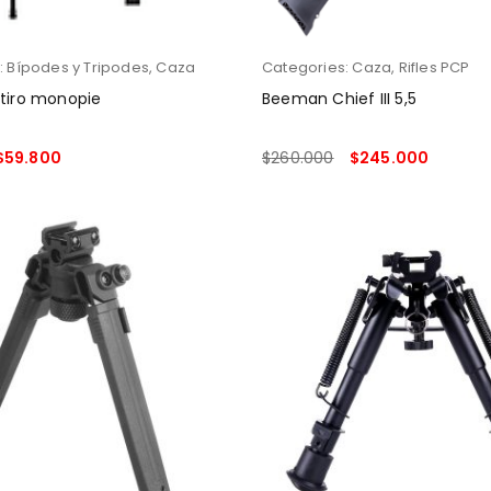
:
Bípodes y Tripodes
,
Caza
Categories:
Caza
,
Rifles PCP
 tiro monopie
Beeman Chief III 5,5
$
59.800
$
260.000
$
245.000
 CARRITO
LEER MÁS