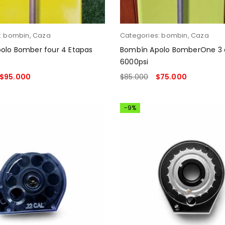
:
bombin
,
Caza
Categories:
bombin
,
Caza
olo Bomber four 4 Etapas
Bombín Apolo BomberOne 3 etapas
6000psi
$
95.000
$
85.000
$
75.000
 CARRITO
AÑADIR AL CARRITO
-9%