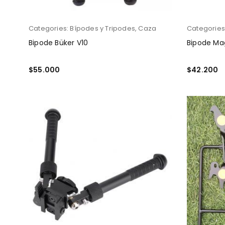
Categories:
Bípodes y Tripodes
,
Caza
Categories
Bipode Büker V10
Bipode Ma
$
55.000
$
42.200
AÑADIR AL CARRITO
LEER MÁS