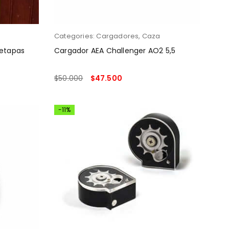
Categories:
Cargadores
,
Caza
Cargador AEA Challenger AO2 5,5
$
50.000
$
47.500
AÑADIR AL CARRITO
-11%