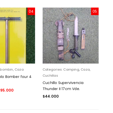
04
05
bombin
,
Caza
Categories:
Camping
,
Caza
,
Cat
Cuchillas
lo Bomber four 4
Pos
Cuchillo Supervivencia
150
Thunder II 17cm Vde.
$
95.000
$
19
$
44.000
CARRITO
AÑA
AÑADIR AL CARRITO