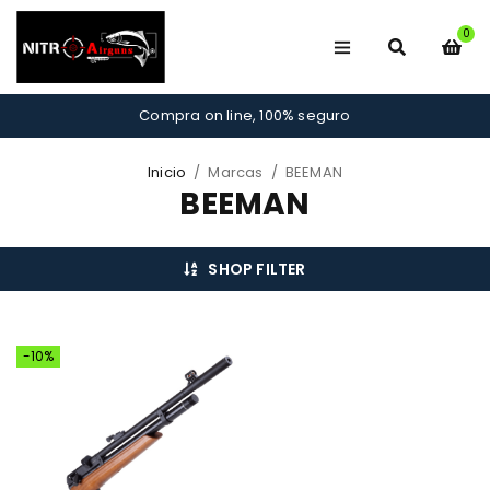
0
Compra on line, 100% seguro
Inicio
/
Marcas
/
BEEMAN
BEEMAN
SHOP FILTER
-10%