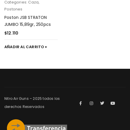
Categories:
Caza
,
Postones
Poston JSB STRATON
JUMBO 15,89gr, 250pcs
$
12.110
AÑADIR AL CARRITO
Nitro Air Guns – 2025 todos los
derechos Reservados