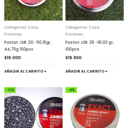
Categories:
Caza
,
Categories:
Caza
,
Postones
Postones
Poston JSB .30 -50,15gr,
Poston JSB .35 -81,02 gr,
44,75g 150pcs
100pcs
$
19.000
$
19.900
AÑADIR AL CARRITO
AÑADIR AL CARRITO
-12%
-8%