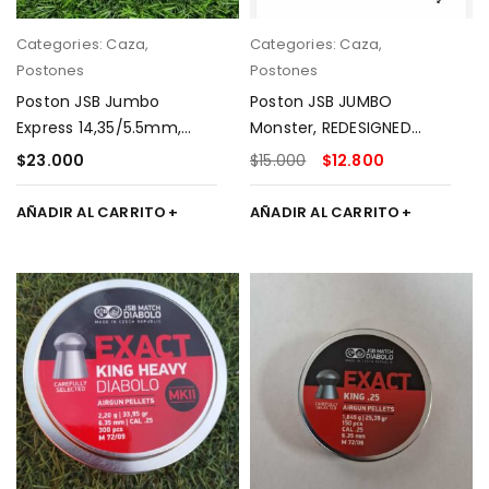
Categories:
Caza
,
Categories:
Caza
,
Postones
Postones
Poston JSB Jumbo
Poston JSB JUMBO
Express 14,35/5.5mm,
Monster, REDESIGNED
500pcs
SHALLOW 25,39
$
23.000
$
15.000
$
12.800
gr/5.5mm, 200pcs
AÑADIR AL CARRITO
AÑADIR AL CARRITO