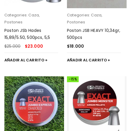
Categories:
Caza
,
Categories:
Caza
,
Postones
Postones
Poston JSb Hades
Poston JSB HEAVY 10,34gr,
15,89/5.50, 500pcs, 5,5
500pcs
$
25.000
$
23.000
$
18.000
AÑADIR AL CARRITO
AÑADIR AL CARRITO
-15%