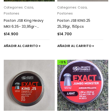
Categories:
Caza
,
Categories:
Caza
,
Postones
Postones
Poston JSB King Heavy
Poston JSB KING.25
MKII 6.35- 33,95gr-
25,39gr, 150pcs
300pcs
$
14.900
$
14.700
AÑADIR AL CARRITO
AÑADIR AL CARRITO
-13%