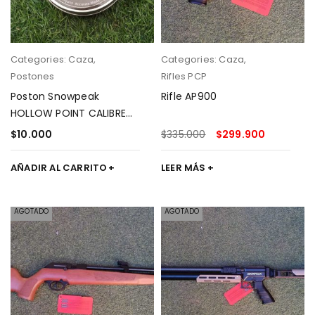
Categories:
Caza
,
Categories:
Caza
,
Postones
Rifles PCP
Poston Snowpeak
Rifle AP900
HOLLOW POINT CALIBRE
5.5 PESO 15.74 GR 500
$
10.000
$
335.000
$
299.900
UNIDADES
AÑADIR AL CARRITO
LEER MÁS
AGOTADO
AGOTADO