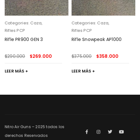
Categories:
Caza
,
Categories:
Caza
,
Rifles PCP
Rifles PCP
Rifle PR900 GEN 3
Rifle Snowpeak AP1000
$
290.000
$
269.000
$
375.000
$
358.000
LEER MÁS
LEER MÁS
Nitro Air Guns – 2025 todos los
derechos Reservados