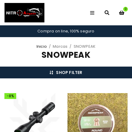
0
Compra on line, 100% seguro
Inicio
/
Marcas
/
SNOWPEAK
SNOWPEAK
SHOP FILTER
-8%