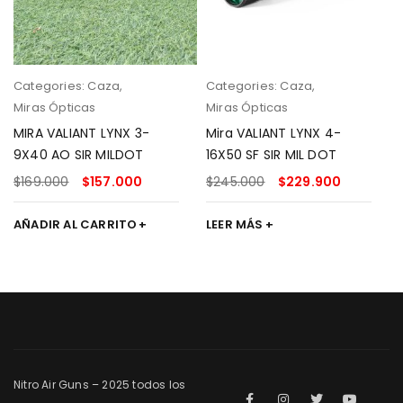
Categories:
Caza
,
Categories:
Caza
,
Miras Ópticas
Miras Ópticas
MIRA VALIANT LYNX 3-
Mira VALIANT LYNX 4-
9X40 AO SIR MILDOT
16X50 SF SIR MIL DOT
$
169.000
$
157.000
$
245.000
$
229.900
AÑADIR AL CARRITO
LEER MÁS
Nitro Air Guns – 2025 todos los