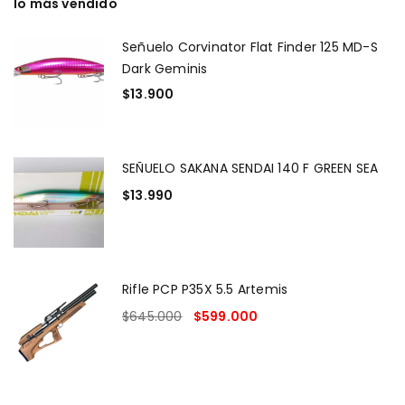
lo más vendido
Señuelo Corvinator Flat Finder 125 MD-S
Dark Geminis
$
13.900
SEÑUELO SAKANA SENDAI 140 F GREEN SEA
$
13.990
Rifle PCP P35X 5.5 Artemis
$
645.000
$
599.000