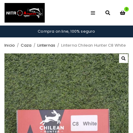
0
Compra on line, 100% seguro
Inicio
/
Caza
/
Linternas
/
Linterna Chilean Hunter C8 White