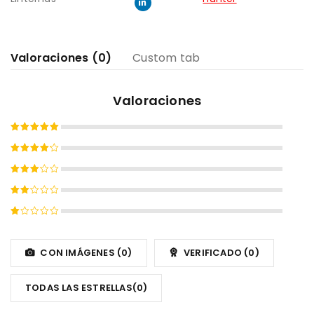
Valoraciones (0)
Custom tab
Valoraciones
Valorado
con
5
de
Valorado
5
con
4
Valorado
de 5
con
Valorado
3
de
con
5
Valorado
2
con
de
1
CON IMÁGENES (
0
)
VERIFICADO (
0
)
5
de
5
TODAS LAS ESTRELLAS(
0
)