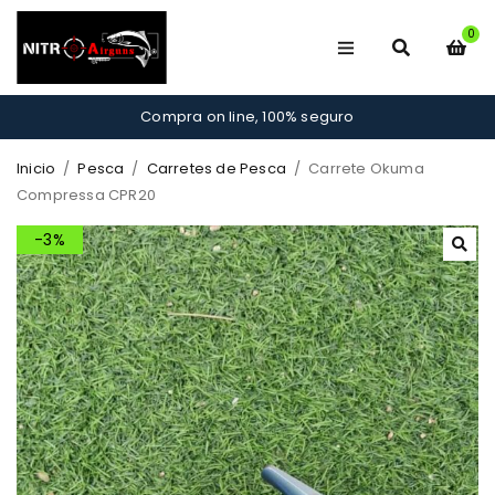
0
Compra on line, 100% seguro
Inicio
/
Pesca
/
Carretes de Pesca
/
Carrete Okuma
Compressa CPR20
-3%