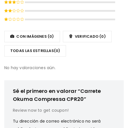
Valorado
5
con
4
Valorado
de 5
con
Valorado
3
de
con
5
Valorado
2
con
de
1
CON IMÁGENES (
0
)
VERIFICADO (
0
)
5
de
5
TODAS LAS ESTRELLAS(
0
)
No hay valoraciones aún.
Sé el primero en valorar “Carrete
Okuma Compressa CPR20”
Review now to get coupon!
Tu dirección de correo electrónico no será