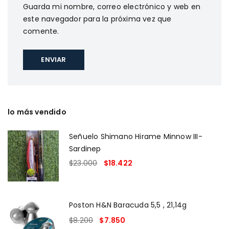
Guarda mi nombre, correo electrónico y web en
este navegador para la próxima vez que
comente.
lo más vendido
Señuelo Shimano Hirame Minnow III-
Sardinep
$
23.000
$
18.422
Poston H&N Baracuda 5,5 , 21,14g
$
8.200
$
7.850