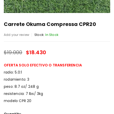
Carrete Okuma Compressa CPR20
Stock:
In Stock
Add your review
$
19.000
$
18.430
SALE ENDS IN:
OFERTA SOLO EFECTIVO O TRANSFERENCIA
radio: 5.0:1
rodamiento: 3
peso: 8.7 oz/ 248 g
resistencia: 7 lbs/ 3kg
modelo CPR 20