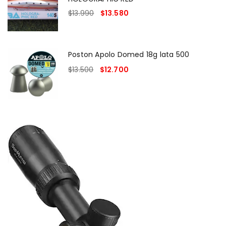
$
13.990
$
13.580
Poston Apolo Domed 18g lata 500
$
13.500
$
12.700