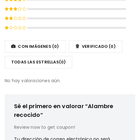
con
5
de
Valorado
5
con
4
Valorado
de 5
con
Valorado
3
de
con
5
Valorado
2
con
de
1
CON IMÁGENES (
0
)
VERIFICADO (
0
)
5
de
5
TODAS LAS ESTRELLAS(
0
)
No hay valoraciones aún.
Sé el primero en valorar “Alambre
recocido”
Review now to get coupon!
Tu dirección de correo electrónico no será