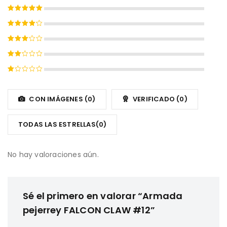
Valorado
con
5
de
Valorado
5
con
4
Valorado
de 5
con
Valorado
3
de
con
5
Valorado
2
con
de
1
CON IMÁGENES (
0
)
VERIFICADO (
0
)
5
de
5
TODAS LAS ESTRELLAS(
0
)
No hay valoraciones aún.
Sé el primero en valorar “Armada
pejerrey FALCON CLAW #12”