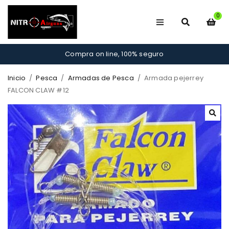
0
Compra on line, 100% seguro
Inicio
/
Pesca
/
Armadas de Pesca
/
Armada pejerrey
FALCON CLAW #12