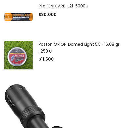
Pila FENIX ARB-L21-5000U
$
30.000
Poston ORION Domed Light 5,5- 16.08 gr
, 250 U
$
11.500