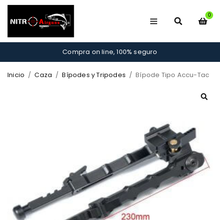
0
Compra on line, 100% seguro
Inicio
/
Caza
/
Bípodes y Tripodes
/
Bípode Tipo Accu-Tac