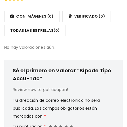
con
5
Valorado
2
con
de
1
CON IMÁGENES (
0
)
VERIFICADO (
0
)
5
de
5
TODAS LAS ESTRELLAS(
0
)
No hay valoraciones aún.
Sé el primero en valorar “Bípode Tipo
Accu-Tac”
Review now to get coupon!
Tu dirección de correo electrónico no será
publicada.
Los campos obligatorios están
marcados con
*
Tu puntuación
*