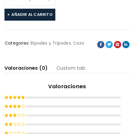
AÑADIR AL CARRITO
Categories:
Bípodes y Tripodes
,
Caza
Valoraciones (0)
Custom tab
Valoraciones
Valorado
con
5
de
Valorado
5
con
4
Valorado
de 5
con
Valorado
3
de