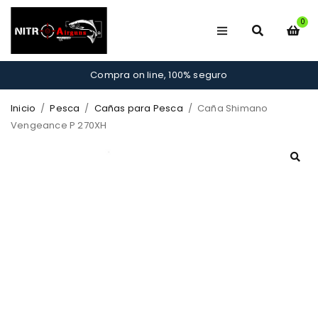
0
Compra on line, 100% seguro
Inicio
/
Pesca
/
Cañas para Pesca
/
Caña Shimano
Vengeance P 270XH