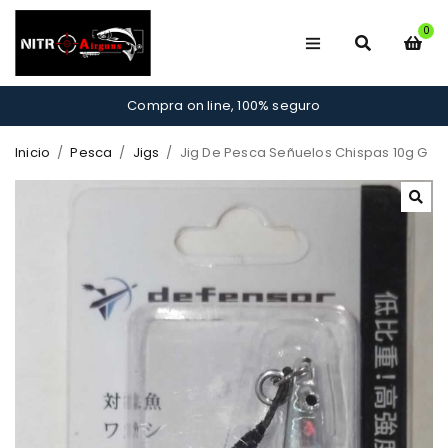
0
Compra on line, 100% seguro
Inicio
/
Pesca
/
Jigs
/
Jig De Pesca Señuelos Chispas 10g G