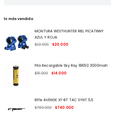
lo más vendido
MONTURA WESTHUNTER RIEL PICATINNY
AZUL Y ROJA
$
23.000
$
20.000
Pila Recargable Sky Ray 18650 3000mah
$
16.000
$
14.000
Rifle AVENGE X1-BT TAC SYNT 5,5
$
780.000
$
740.000