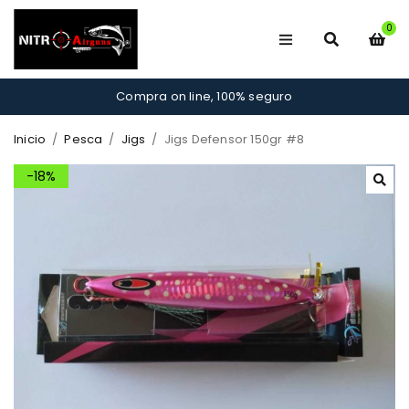
0
Compra on line, 100% seguro
Inicio
/
Pesca
/
Jigs
/
Jigs Defensor 150gr #8
-18%