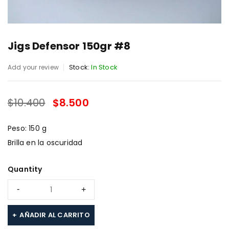
Jigs Defensor 150gr #8
Stock:
In Stock
Add your review
$
10.400
$
8.500
SALE ENDS IN:
Peso: 150 g
Brilla en la oscuridad
Quantity
AÑADIR AL CARRITO