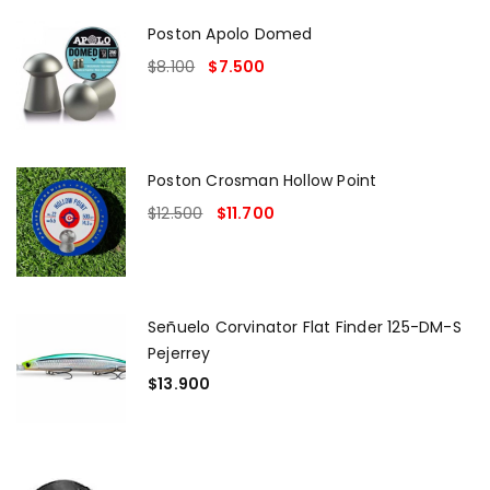
Poston Apolo Domed
$
8.100
$
7.500
Poston Crosman Hollow Point
$
12.500
$
11.700
Señuelo Corvinator Flat Finder 125-DM-S
Pejerrey
$
13.900