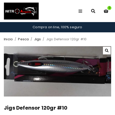
0
Compra on line, 100% seguro
Inicio
/
Pesca
/
Jigs
/
Jigs Defensor 120gr #10
Jigs Defensor 120gr #10