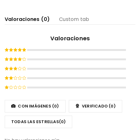
Valoraciones (0)
Custom tab
Valoraciones
Valorado
con
5
de
Valorado
5
con
4
Valorado
de 5
con
Valorado
3
de
con
5
Valorado
2
con
de
1
CON IMÁGENES (
0
)
VERIFICADO (
0
)
5
de
5
TODAS LAS ESTRELLAS(
0
)