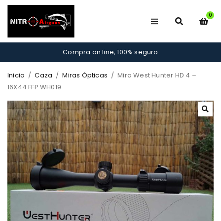
0
Compra on line, 100% seguro
Inicio
/
Caza
/
Miras Ópticas
/
Mira West Hunter HD 4 –
16X44 FFP WH019