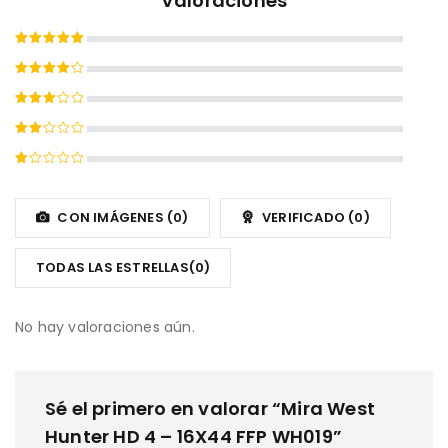
Valoraciones
Valorado
con
5
de
Valorado
5
con
4
Valorado
de 5
con
Valorado
3
de
con
5
Valorado
2
con
de
1
CON IMÁGENES (
0
)
VERIFICADO (
0
)
5
de
5
TODAS LAS ESTRELLAS(
0
)
No hay valoraciones aún.
Sé el primero en valorar “Mira West
Hunter HD 4 – 16X44 FFP WH019”