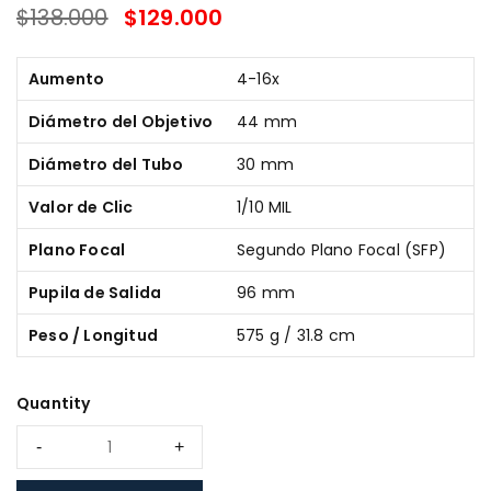
$
138.000
$
129.000
SALE ENDS IN:
Aumento
4-16x
Diámetro del Objetivo
44 mm
Diámetro del Tubo
30 mm
Valor de Clic
1/10 MIL
Plano Focal
Segundo Plano Focal (SFP)
Pupila de Salida
96 mm
Peso / Longitud
575 g / 31.8 cm
Quantity