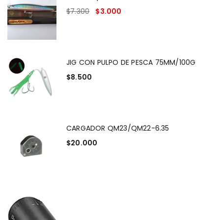
$
7.300
$
3.000
JIG CON PULPO DE PESCA 75MM/100G
$
8.500
CARGADOR QM23/QM22-6.35
$
20.000