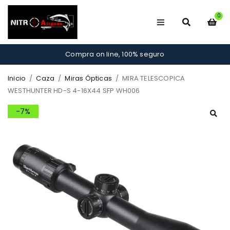
0
Compra on line, 100% seguro
Inicio
/
Caza
/
Miras Ópticas
/
MIRA TELESCOPICA
WESTHUNTER HD-S 4-16X44 SFP WH006
-7%