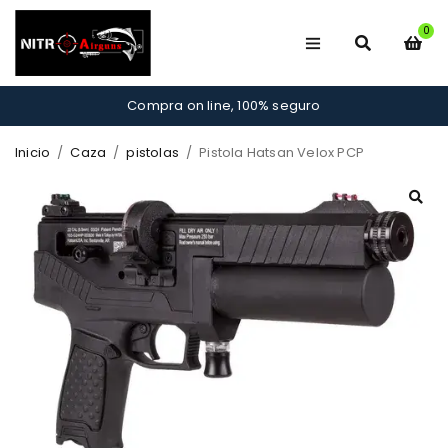
0
Compra on line, 100% seguro
Inicio
/
Caza
/
pistolas
/
Pistola Hatsan Velox PCP