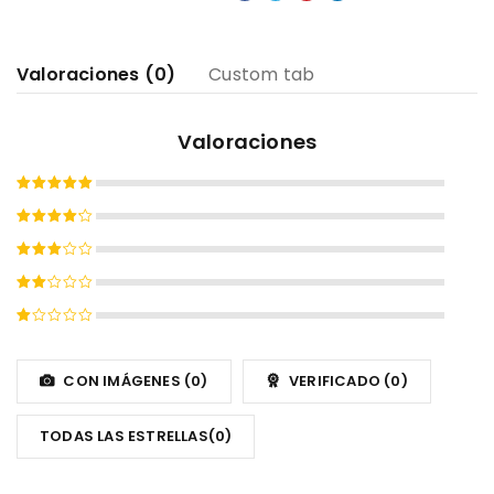
Valoraciones (0)
Custom tab
Valoraciones
Valorado
con
5
de
Valorado
5
con
4
Valorado
de 5
con
Valorado
3
de
con
5
Valorado
2
con
de
1
CON IMÁGENES (
0
)
VERIFICADO (
0
)
5
de
5
TODAS LAS ESTRELLAS(
0
)