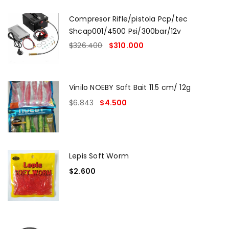
Compresor Rifle/pistola Pcp/tec
Shcap001/4500 Psi/300bar/12v
$
326.400
$
310.000
Vinilo NOEBY Soft Bait 11.5 cm/ 12g
$
6.843
$
4.500
Lepis Soft Worm
$
2.600