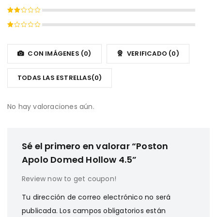
con
4
Valorado
de 5
con
Valorado
3
de
con
5
Valorado
2
con
de
1
CON IMÁGENES (
0
)
VERIFICADO (
0
)
5
de
5
TODAS LAS ESTRELLAS(
0
)
No hay valoraciones aún.
Sé el primero en valorar “Poston
Apolo Domed Hollow 4.5”
Review now to get coupon!
Tu dirección de correo electrónico no será
publicada.
Los campos obligatorios están