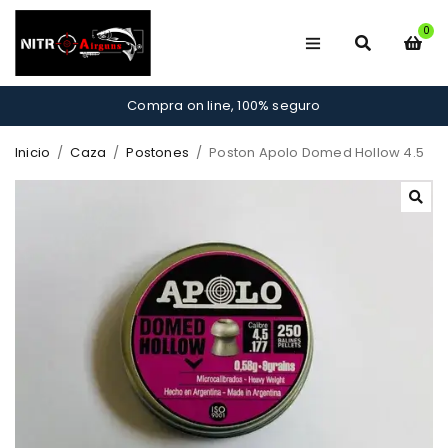
0
Compra on line, 100% seguro
Inicio
/
Caza
/
Postones
/
Poston Apolo Domed Hollow 4.5