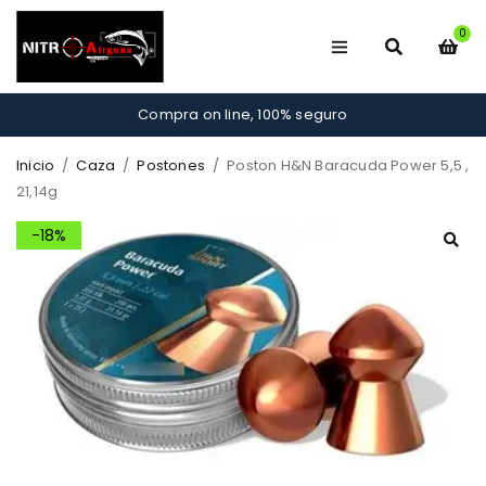
0
Compra on line, 100% seguro
Inicio
/
Caza
/
Postones
/
Poston H&N Baracuda Power 5,5 ,
21,14g
-18%