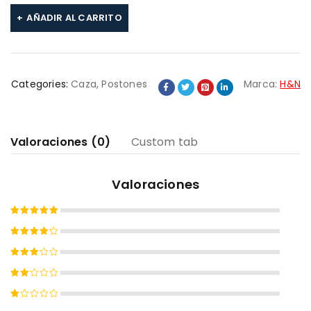
AÑADIR AL CARRITO
Categories:
Caza
,
Postones
Marca:
H&N
Valoraciones (0)
Custom tab
Valoraciones
Valorado
con
5
de
Valorado
5
con
4
Valorado
de 5
con
Valorado
3
de
con
5