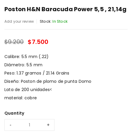
Poston H&N Baracuda Power 5,5 , 21,14g
Stock:
In Stock
Add your review
$
9.200
$
7.500
SALE ENDS IN:
Calibre: 5.5 mm (.22)
Diámetro: 5.5 mm
Peso: 1.37 gramos / 21.14 Grains
Diseño: Poston de plomo de punta Domo
Lata de 200 unidades<
material: cobre
Quantity