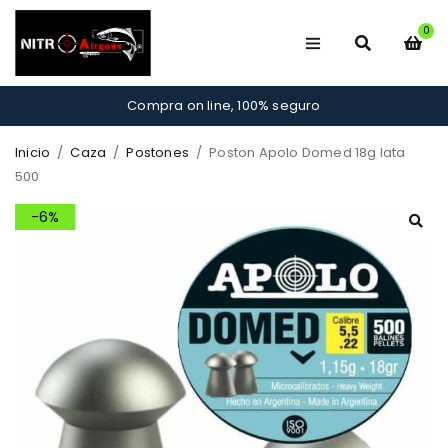
0
Compra on line, 100% seguro
Inicio
/
Caza
/
Postones
/
Poston Apolo Domed 18g lata
500
-6%