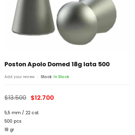
Poston Apolo Domed 18g lata 500
Stock:
In Stock
Add your review
$
13.500
$
12.700
SALE ENDS IN:
5,5 mm / 22 cal.
500 pcs
18 gr