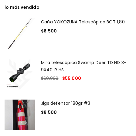
lo más vendido
Caña YOKOZUNA Telescópica BOT 1,80
$
8.500
Mira telescópica Swamp Deer TD HD 3-
9X40 IR HS
$
60.000
$
55.000
Jigs defensor 180gr #3
$
8.500