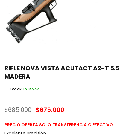
RIFLE NOVA VISTA ACUTACT A2-T 5.5
MADERA
Stock:
In Stock
$
685.000
$
675.000
SALE ENDS IN:
PRECIO OFERTA SOLO TRANSFERENCIA O EFECTIVO
Excelente precisión