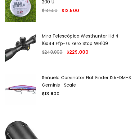
200 U
$
13.500
$
12.500
Mira Telescópica Westhunter Hd 4-
16x44 Ffp-zs Zero Stop WH109
$
240.000
$
229.000
Señuelo Corvinator Flat Finder 125-DM-S
Geminis- Scale
$
13.900