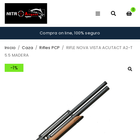
0
Compra on line, 100% seguro
Inicio
/
Caza
/
Rifles PCP
/
RIFLE NOVA VISTA ACUTACT A2-T
5.5 MADERA
-1%