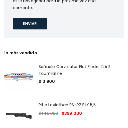
este navegador para la próxima vez que
comente.
lo más vendido
Señuelo Corvinator Flat Finder 125 S
Tourmaline
$
13.900
Rifle Leviathan PS-R2 BLK 5,5
$
440.000
$
399.000