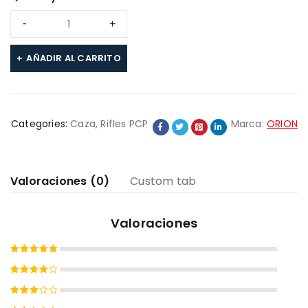
AÑADIR AL CARRITO
Categories:
Caza
,
Rifles PCP
Marca:
ORION
Valoraciones (0)
Custom tab
Valoraciones
Valorado
con
5
de
Valorado
5
con
4
Valorado