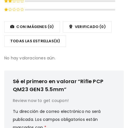
de 5
con
Valorado
3
de
con
5
Valorado
2
con
de
1
CON IMÁGENES (
0
)
VERIFICADO (
0
)
5
de
5
TODAS LAS ESTRELLAS(
0
)
No hay valoraciones aún.
Sé el primero en valorar “Rifle PCP
QM23 GEN3 5.5mm”
Review now to get coupon!
Tu dirección de correo electrónico no será
publicada.
Los campos obligatorios están
marcados con
*