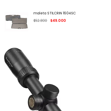
maleta STILCRIN 1604SC
$
52.800
$
49.000