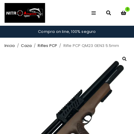
0
Compra on line, 100% seguro
Inicio
/
Caza
/
Rifles PCP
/
Rifle PCP QM23 GEN3 5.5mm