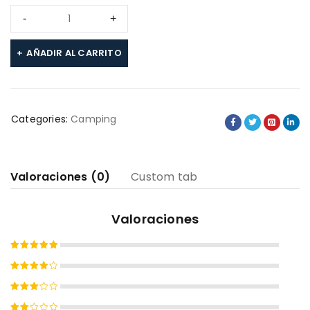
AÑADIR AL CARRITO
Categories:
Camping
Valoraciones (0)
Custom tab
Valoraciones
Valorado
con
5
de
Valorado
5
con
4
Valorado
de 5