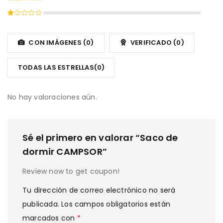
con
Valorado
3
de
con
5
Valorado
2
con
de
1
CON IMÁGENES (
0
)
VERIFICADO (
0
)
5
de
5
TODAS LAS ESTRELLAS(
0
)
No hay valoraciones aún.
Sé el primero en valorar “Saco de
dormir CAMPSOR”
Review now to get coupon!
Tu dirección de correo electrónico no será
publicada.
Los campos obligatorios están
marcados con
*