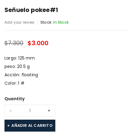
Señuelo pokee#1
Stock:
In Stock
Add your review
$
7.300
$
3.000
SALE ENDS IN:
Largo: 125 mm
peso: 20.5 g
Acción: floating
Color: 1 #
Quantity
AÑADIR AL CARRITO