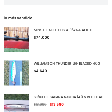
lo más vendido
Mira T-EAGLE EOS 4-16x44 AOE II
$
74.000
WILLIAMSON THUNDER JIG BLADED 40G
$
4.640
SEÑUELO SAKANA NAMBA 140 S RED HEAD
$
13.990
$
13.580