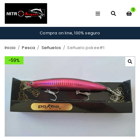
0
Compra on line, 100% seguro
Inicio
/
Pesca
/
Señuelos
/
Señuelo pokee#1
-59%