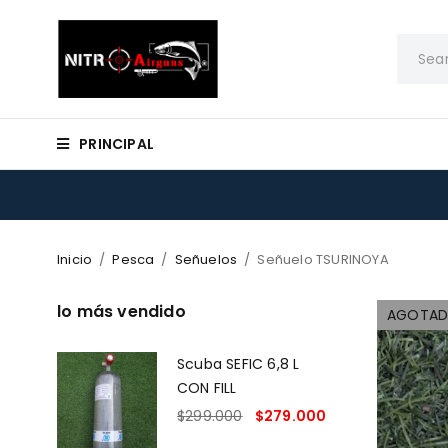
PRINCIPAL
Inicio
/
Pesca
/
Señuelos
/
Señuelo TSURINOYA
lo más vendido
AGOTA
Scuba SEFIC 6,8 L
CON FILL
$
299.000
$
279.000