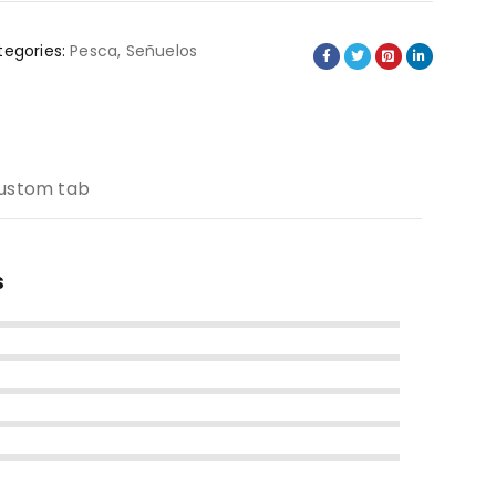
egories:
Pesca
,
Señuelos
ustom tab
s