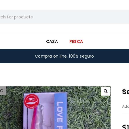
CAZA
PESCA
Compra on line, 100% seguro
S
DO
Add
$