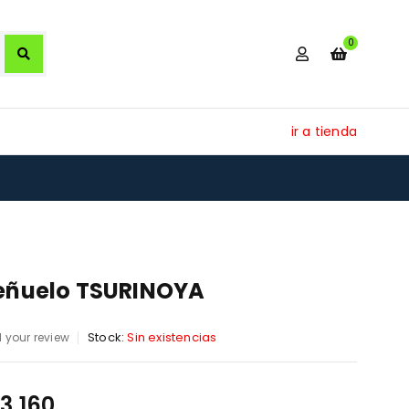
0
ir a tienda
eñuelo TSURINOYA
Stock:
Sin existencias
 your review
13.160