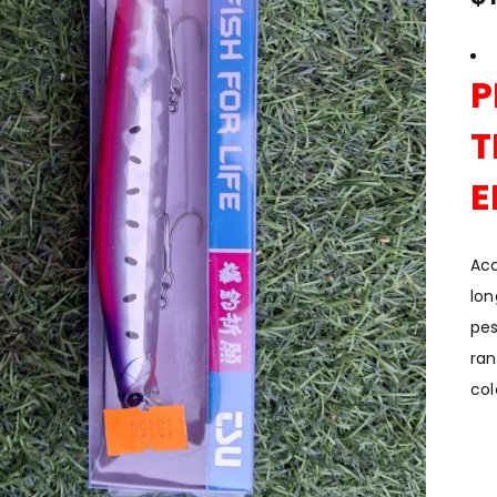
P
T
E
Acc
lon
pes
ra
col