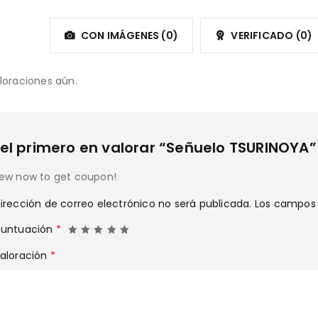
CON IMÁGENES (
0
)
VERIFICADO (
0
)
loraciones aún.
 el primero en valorar “Señuelo TSURINOYA”
iew now to get coupon!
irección de correo electrónico no será publicada.
Los campos 
puntuación
*
valoración
*