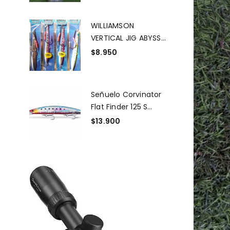
WILLIAMSON
VERTICAL JIG ABYSS
SPEED JIG ASJ150 g /
$
8.950
5 OZ
Señuelo Corvinator
Flat Finder 125 S
Tourmaline
$
13.900