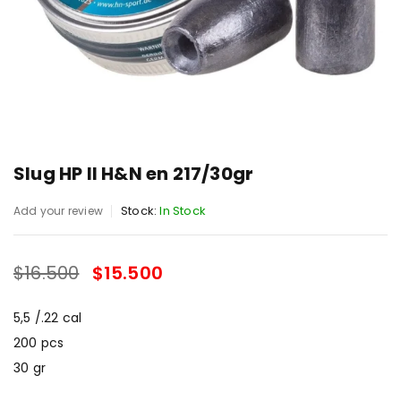
Slug HP II H&N en 217/30gr
Stock:
In Stock
Add your review
$
16.500
$
15.500
SALE ENDS IN:
5,5 /.22 cal
200 pcs
30 gr