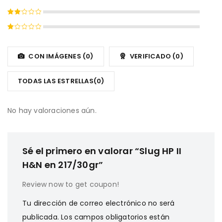
con
4
Valorado
de 5
con
Valorado
3
de
con
5
Valorado
2
con
de
1
CON IMÁGENES (
0
)
VERIFICADO (
0
)
5
de
5
TODAS LAS ESTRELLAS(
0
)
No hay valoraciones aún.
Sé el primero en valorar “Slug HP II
H&N en 217/30gr”
Review now to get coupon!
Tu dirección de correo electrónico no será
publicada.
Los campos obligatorios están