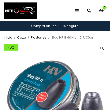
0
Compra on line, 100% seguro
Inicio
/
Caza
/
Postones
/
Slug HP II H&N en 217/30gr
-6%