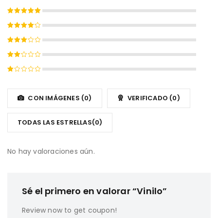
Valorado
con
5
de
Valorado
5
con
4
Valorado
de 5
con
Valorado
3
de
con
5
Valorado
2
con
de
1
CON IMÁGENES (
0
)
VERIFICADO (
0
)
5
de
5
TODAS LAS ESTRELLAS(
0
)
No hay valoraciones aún.
Sé el primero en valorar “Vinilo”
Review now to get coupon!