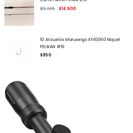
$
15.685
$
14.900
10 Anzuelos Maruseigo Kh10060 Niquel
PELIKAN #16
$
950