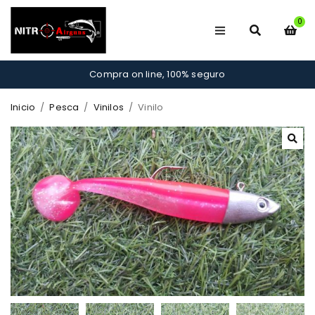
0
Compra on line, 100% seguro
Inicio
/
Pesca
/
Vinilos
/
Vinilo