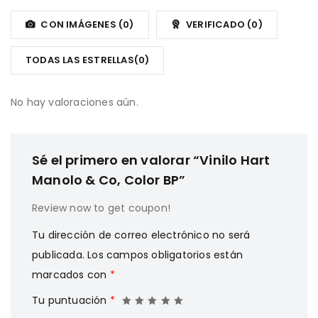
Valorado
2
con
de
1
CON IMÁGENES (
0
)
VERIFICADO (
0
)
5
de
5
TODAS LAS ESTRELLAS(
0
)
No hay valoraciones aún.
Sé el primero en valorar “Vinilo Hart
Manolo & Co, Color BP”
Review now to get coupon!
Tu dirección de correo electrónico no será
publicada.
Los campos obligatorios están
marcados con
*
Tu puntuación
*