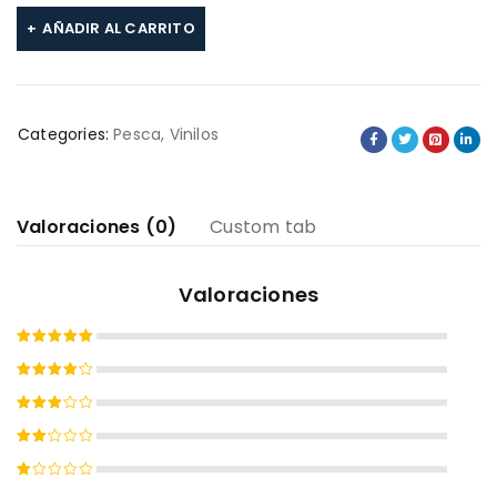
AÑADIR AL CARRITO
Categories:
Pesca
,
Vinilos
Valoraciones (0)
Custom tab
Valoraciones
Valorado
con
5
de
Valorado
5
con
4
Valorado
de 5
con
Valorado
3
de
con
5