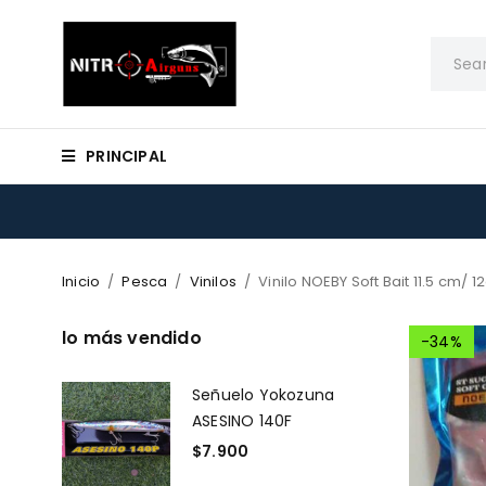
PRINCIPAL
Inicio
/
Pesca
/
Vinilos
/
Vinilo NOEBY Soft Bait 11.5 cm/ 1
lo más vendido
-34%
Señuelo Yokozuna
ASESINO 140F
$
7.900