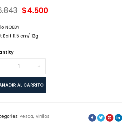
6.843
$
4.500
E ENDS IN:
ilo NOEBY
t Bait 11.5 cm/ 12g
antity
AÑADIR AL CARRITO
egories:
Pesca
,
Vinilos