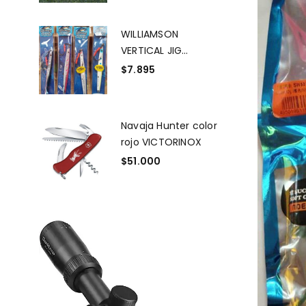
WILLIAMSON
VERTICAL JIG
BENTHOS SPEED JIG
$
7.895
BSJ100 g / 3 1/2 OZ
Navaja Hunter color
rojo VICTORINOX
$
51.000