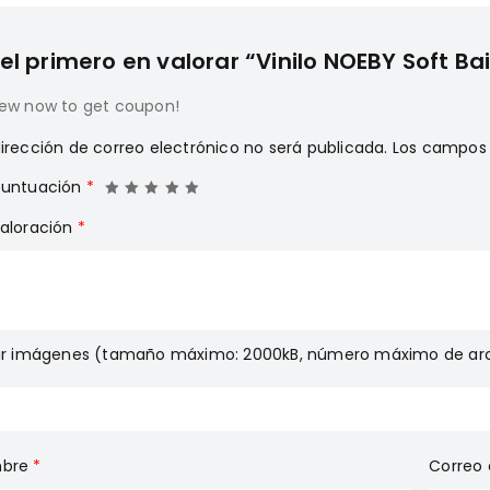
el primero en valorar “Vinilo NOEBY Soft Bai
iew now to get coupon!
irección de correo electrónico no será publicada.
Los campos 
puntuación
*
valoración
*
gir imágenes (tamaño máximo: 2000kB, número máximo de arc
bre
*
Correo 