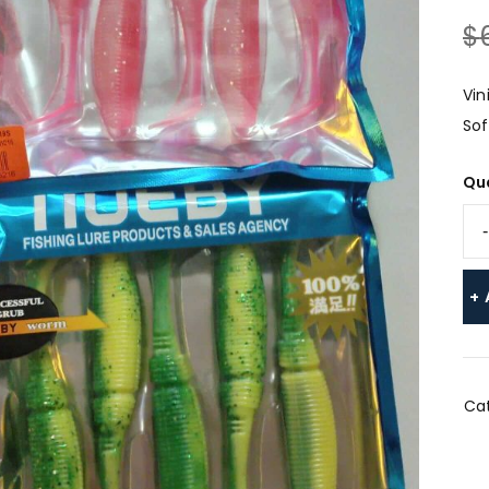
$
SAL
Vin
Sof
Qu
Cat