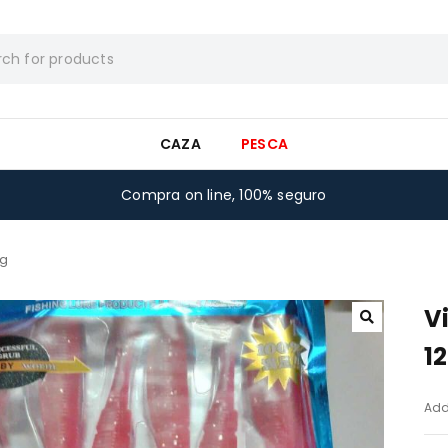
CAZA
PESCA
Compra on line, 100% seguro
2g
V
1
Add