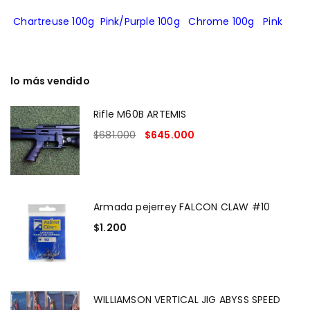
Chartreuse 100g
Pink/Purple 100g
Chrome 100g
Pink
lo más vendido
Rifle M60B ARTEMIS
$
681.000
$
645.000
Armada pejerrey FALCON CLAW #10
$
1.200
WILLIAMSON VERTICAL JIG ABYSS SPEED