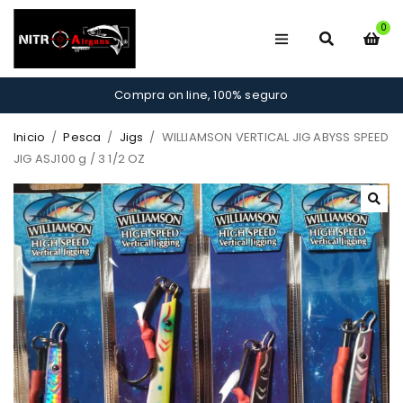
0
Compra on line, 100% seguro
Inicio
/
Pesca
/
Jigs
/
WILLIAMSON VERTICAL JIG ABYSS SPEED
JIG ASJ100 g / 3 1/2 OZ