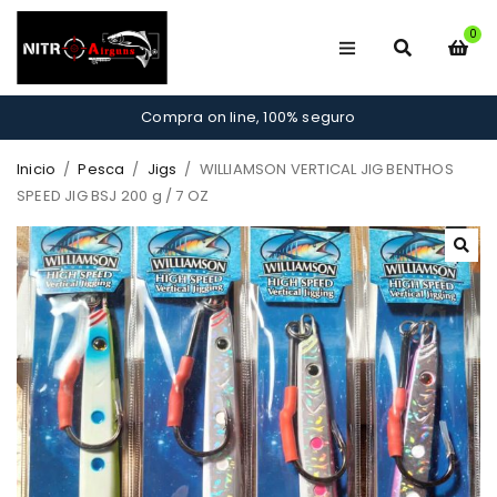
0
Compra on line, 100% seguro
Inicio
/
Pesca
/
Jigs
/
WILLIAMSON VERTICAL JIG BENTHOS
SPEED JIG BSJ 200 g / 7 OZ