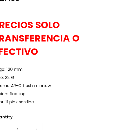
RECIOS SOLO
RANSFERENCIA O
FECTIVO
go: 120 mm
o: 22 G
tema AR-C flash minnow
ion: floating
or: 11 pink sardine
antity