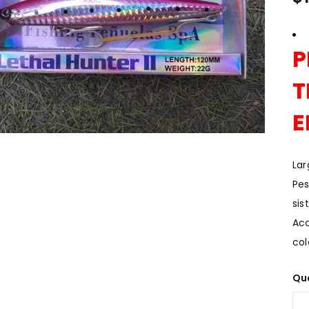
P
T
E
Lar
Pes
sis
Acc
col
Qu