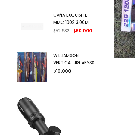
CAÑA EXQUISITE
MMC 1002 3.00M
$
52.632
$
50.000
WILLIAMSON
VERTICAL JIG ABYSS
SPEED JIG ASJ 200 g
$
10.000
/ 7 OZ