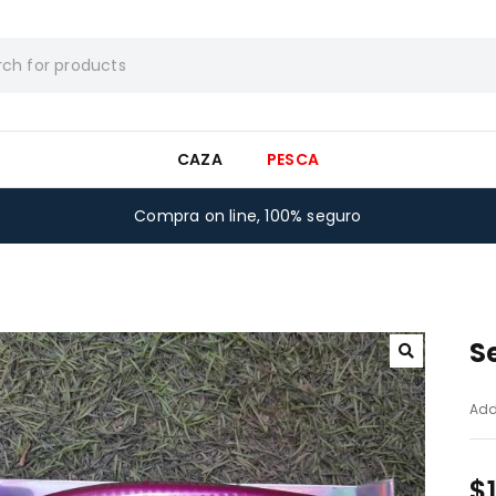
CAZA
PESCA
Compra on line, 100% seguro
S
Add
$